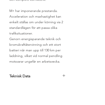
M+ har imponerande prestanda.
Acceleration och maxhastighet kan
enkelt ställas om under körning via 2
standardlägen för att passa olika
trafiksituationer.
Genom energisparande teknik och
bromskraftåtervinning och ett stort
batteri når man upp till 130 km per
laddning, vilket vid normal pendling
motsvarar ungefär en arbetsvecka.
Teknisk Data
Varumärke
NIU
Färg
Vit/Röd
Ring till oss!